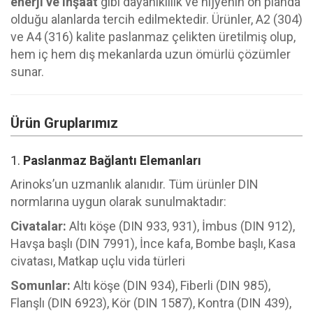
enerji ve inşaat
gibi dayanıklılık ve hijyenin ön planda
olduğu alanlarda tercih edilmektedir. Ürünler, A2 (304)
ve A4 (316) kalite paslanmaz çelikten üretilmiş olup,
hem iç hem dış mekanlarda uzun ömürlü çözümler
sunar.
Ürün Gruplarımız
1.
Paslanmaz Bağlantı Elemanları
Arinoks’un uzmanlık alanıdır. Tüm ürünler DIN
normlarına uygun olarak sunulmaktadır:
Civatalar:
Altı köşe (DIN 933, 931), İmbus (DIN 912),
Havşa başlı (DIN 7991), İnce kafa, Bombe başlı, Kasa
civatası, Matkap uçlu vida türleri
Somunlar:
Altı köşe (DIN 934), Fiberli (DIN 985),
Flanşlı (DIN 6923), Kör (DIN 1587), Kontra (DIN 439),