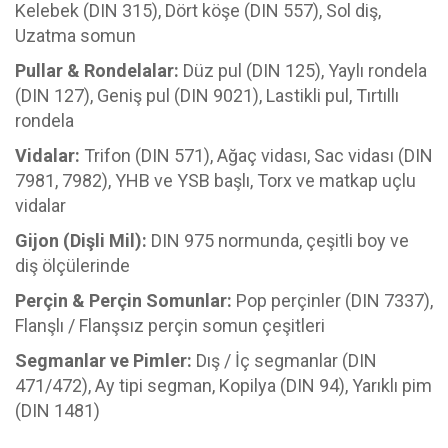
Kelebek (DIN 315), Dört köşe (DIN 557), Sol diş,
Uzatma somun
Pullar & Rondelalar:
Düz pul (DIN 125), Yaylı rondela
(DIN 127), Geniş pul (DIN 9021), Lastikli pul, Tırtıllı
rondela
Vidalar:
Trifon (DIN 571), Ağaç vidası, Sac vidası (DIN
7981, 7982), YHB ve YSB başlı, Torx ve matkap uçlu
vidalar
Gijon (Dişli Mil):
DIN 975 normunda, çeşitli boy ve
diş ölçülerinde
Perçin & Perçin Somunlar:
Pop perçinler (DIN 7337),
Flanşlı / Flanşsız perçin somun çeşitleri
Segmanlar ve Pimler:
Dış / İç segmanlar (DIN
471/472), Ay tipi segman, Kopilya (DIN 94), Yarıklı pim
(DIN 1481)